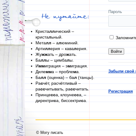
Пароль
Не путайте:
Криста
лл
ический –
криста
л
ьный.
Запомнит
Мета
лл
– а
л
юминий.
Арти
лл
ерия – кава
л
ерия.
Жу
жж
ать – дро
ж
ать.
Ба
лл
ы – цимба
л
ы.
И
мм
играция – э
м
играция.
Забыли свой 
Диле
мм
а – пробле
м
а.
Ба
лл
(оценка) – ба
л
(танцы).
Ра
с
чёт, расчётливый –
ра
сс
читывать, ра
сс
читать.
Регистрация
Принце
сс
а, клоуне
сс
а, –
директри
с
а, биссектри
с
а.
© Могу писать