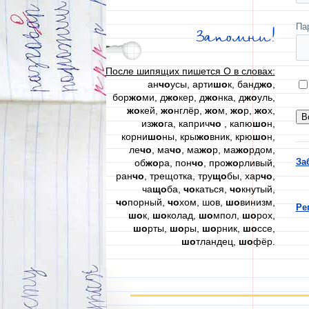
Па
Запомни!
После шипящих пишется О в словах:
ан
чо
усы, арти
шо
к, банд
жо
,
бор
жо
ми, д
жо
кер, д
жо
нка, д
жо
уль,
жо
кей,
жо
нглёр,
жо
м,
жо
р,
жо
х,
из
жо
га, каприч
чо
, капю
шо
н,
корни
шо
ны, кры
жо
вник, крю
шо
н,
ле
чо
, ма
чо
, ма
жо
р, ма
жо
рдом,
За
об
жо
ра, пон
чо
, про
жо
рливый,
ран
чо
, трещотка, тру
що
бы, хар
чо
,
ча
що
ба,
чо
каться,
чо
кнутый,
чо
порный,
чо
хом, шов,
шо
винизм,
Ре
шо
к,
шо
колад,
шо
мпол,
шо
рох,
шо
рты,
шо
ры,
шо
рник,
шо
ссе,
шо
тландец,
шо
фёр.