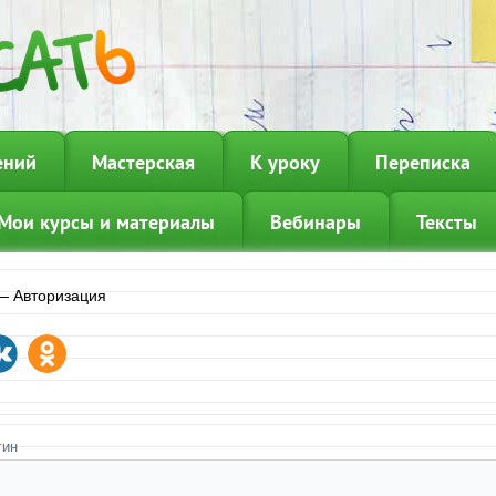
ений
Мастерская
К уроку
Переписка
Мои курсы и материалы
Вебинары
Тексты
—
Авторизация
гин