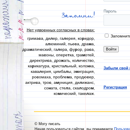
Пароль
Запомни!
Нет удвоенных согласных в словах:
Запомнит
грима
с
а, ди
л
ер, га
л
ерея, ко
р
идор,
а
л
юминий, пье
с
а, дра
м
а,
дра
м
атический, га
л
ера, фу
р
ор, ра
с
а,
ма
с
оны, опере
т
ка, гра
м
отей,
директри
с
а, дро
ж
ать, ко
л
ичество,
ка
р
икатура, криста
л
ьный, коло
н
ка,
Забыли свой 
кава
л
ерия, цимба
л
ы, э
м
играция,
ро
с
омаха, пробле
м
а, продю
с
ер,
актри
с
а, тро
с
, а
м
униция, ди
л
ижанс,
Регистрация
со
н
ата, сте
л
а, ска
л
одро
м
,
ко
м
ический, таке
л
аж.
© Могу писать
Начав пользоваться сайтом, вы принимаете
Пользов