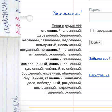
Пароль
Запомни!
Пиши с двумя НН:
стекля
нн
ый, оловя
нн
ый,
Запомнит
деревя
нн
ый, безымя
нн
ый,
жела
нн
ый, свяще
нн
ый, медле
нн
ый,
невида
нн
ый, неслыха
нн
ый,
нежда
нн
ый, негада
нн
ый, нечая
нн
ый,
отчая
нн
ый, окая
нн
ый, чва
нн
ый,
Забыли свой 
чека
нн
ый, жема
нн
ый,
домороще
нн
ый, да
нн
ый, решё
нн
ый,
купле
нн
ый, казё
нн
ый, пленё
нн
ый,
броше
нн
ый, лишё
нн
ый, обиже
нн
ый,
Регистрация
смущё
нн
ый, казнё
нн
ый, конче
нн
ое
дело, побеждё
нн
ый, рождё
нн
ый,
пеклеванный, недрема
нн
ый,
пуще
нн
ый, окая
нн
ый.