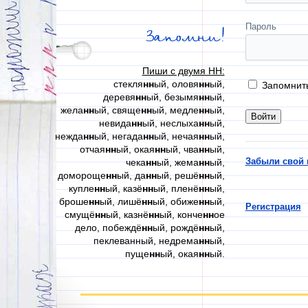
Пароль
Запомни!
Пиши с двумя НН:
стекля
нн
ый, оловя
нн
ый,
Запомнит
деревя
нн
ый, безымя
нн
ый,
жела
нн
ый, свяще
нн
ый, медле
нн
ый,
невида
нн
ый, неслыха
нн
ый,
нежда
нн
ый, негада
нн
ый, нечая
нн
ый,
отчая
нн
ый, окая
нн
ый, чва
нн
ый,
Забыли свой 
чека
нн
ый, жема
нн
ый,
домороще
нн
ый, да
нн
ый, решё
нн
ый,
купле
нн
ый, казё
нн
ый, пленё
нн
ый,
броше
нн
ый, лишё
нн
ый, обиже
нн
ый,
Регистрация
смущё
нн
ый, казнё
нн
ый, конче
нн
ое
дело, побеждё
нн
ый, рождё
нн
ый,
пеклеванный, недрема
нн
ый,
пуще
нн
ый, окая
нн
ый.