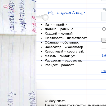
Па
Не путайте:
И
д
ти – при
й
ти.
Д
о
лина – р
а
внина.
Ху
д
ший – лу
ч
ший.
Ше
ст
вовать – ше
фст
вовать.
Об
а
яние – об
о
няние.
Эс
калатор –
Экс
каватор.
Хв
а
стливый – хв
о
статый.
За
М
а
кать – вым
о
кнуть.
Рас
ц
вести – ра
сс
вести,
Рас
ц
вет – ра
сс
вет.
Ре
© Могу писать
Начав пользоваться сайтом, вы принима