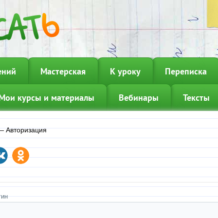
ений
Мастерская
К уроку
Переписка
Мои курсы и материалы
Вебинары
Тексты
—
Авторизация
гин