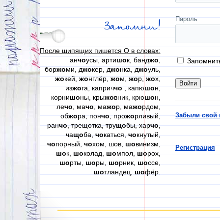
Пароль
Запомни!
После шипящих пишется О в словах:
ан
чо
усы, арти
шо
к, банд
жо
,
Запомнит
бор
жо
ми, д
жо
кер, д
жо
нка, д
жо
уль,
жо
кей,
жо
нглёр,
жо
м,
жо
р,
жо
х,
из
жо
га, каприч
чо
, капю
шо
н,
корни
шо
ны, кры
жо
вник, крю
шо
н,
ле
чо
, ма
чо
, ма
жо
р, ма
жо
рдом,
Забыли свой 
об
жо
ра, пон
чо
, про
жо
рливый,
ран
чо
, трещотка, тру
що
бы, хар
чо
,
ча
що
ба,
чо
каться,
чо
кнутый,
чо
порный,
чо
хом, шов,
шо
винизм,
Регистрация
шо
к,
шо
колад,
шо
мпол,
шо
рох,
шо
рты,
шо
ры,
шо
рник,
шо
ссе,
шо
тландец,
шо
фёр.