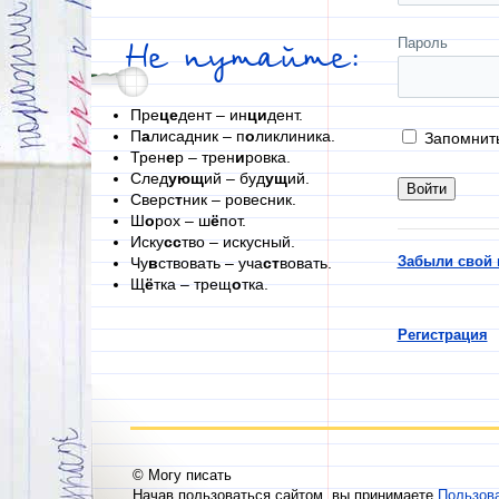
Пароль
Не путайте:
Пре
це
дент – ин
ци
дент.
П
а
лисадник – п
о
ликлиника.
Запомнит
Трен
е
р – трен
и
ровка.
След
ующ
ий – буд
ущ
ий.
Сверс
т
ник – ровесник.
Ш
о
рох – ш
ё
пот.
Иску
сс
тво – искусный.
Забыли свой 
Чу
в
ствовать – уча
ст
вовать.
Щ
ё
тка – трещ
о
тка.
Регистрация
© Могу писать
Начав пользоваться сайтом, вы принимаете
Пользов