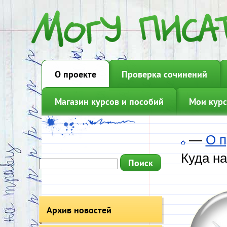
О проекте
Проверка сочинений
Магазин курсов и пособий
Мои курс
—
О п
Куда н
Архив новостей