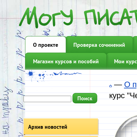
О проекте
Проверка сочинений
Магазин курсов и пособий
Мои курс
—
О п
курс "
Архив новостей