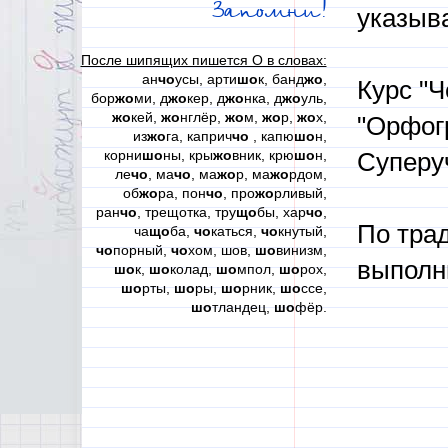
Запомни!
указыва
После шипящих пишется О в словах:
ан
чо
усы, арти
шо
к, банд
жо
,
Курс "Ч
бор
жо
ми, д
жо
кер, д
жо
нка, д
жо
уль,
жо
кей,
жо
нглёр,
жо
м,
жо
р,
жо
х,
"Орфог
из
жо
га, каприч
чо
, капю
шо
н,
корни
шо
ны, кры
жо
вник, крю
шо
н,
Суперу
ле
чо
, ма
чо
, ма
жо
р, ма
жо
рдом,
об
жо
ра, пон
чо
, про
жо
рливый,
ран
чо
, трещотка, тру
що
бы, хар
чо
,
По тра
ча
що
ба,
чо
каться,
чо
кнутый,
чо
порный,
чо
хом, шов,
шо
винизм,
выполн
шо
к,
шо
колад,
шо
мпол,
шо
рох,
шо
рты,
шо
ры,
шо
рник,
шо
ссе,
шо
тландец,
шо
фёр.