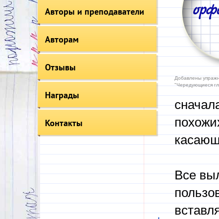
Авторы и преподаватели
Авторам
Отзывы
Добавлены упражн
"Чередующиеся гл
Награды
сначала
похожих
Контакты
касающ
Все вы
пользо
вставл