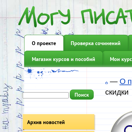
О проекте
Проверка сочинений
Магазин курсов и пособий
Мои курс
—
О п
скидки
Архив новостей