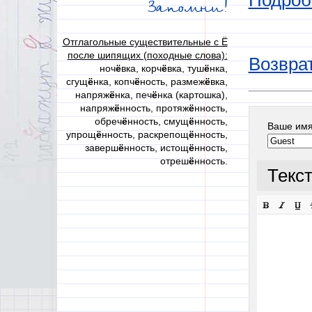
Подроб
Запомни!
Отглагольные существительные с Ё
после шипящих (походные слова):
Возврат
ноч
ё
вка, корч
ё
вка, туш
ё
нка,
сгущ
ё
нка, копч
ё
ность, размеж
ё
вка,
напряж
ё
нка, печ
ё
нка (картошка),
напряж
ё
нность, протяж
ё
нность,
обреч
ё
нность, смущ
ё
нность,
Ваше им
упрощ
ё
нность, раскрепощ
ё
нность,
заверш
ё
нность, истощ
ё
нность,
отреш
ё
нность.
Текс