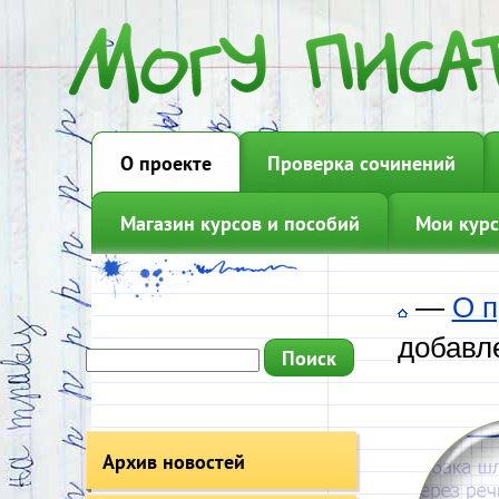
О проекте
Проверка сочинений
Магазин курсов и пособий
Мои курс
—
О п
добавл
Архив новостей