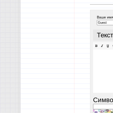
Ваше им
Текс
Симво