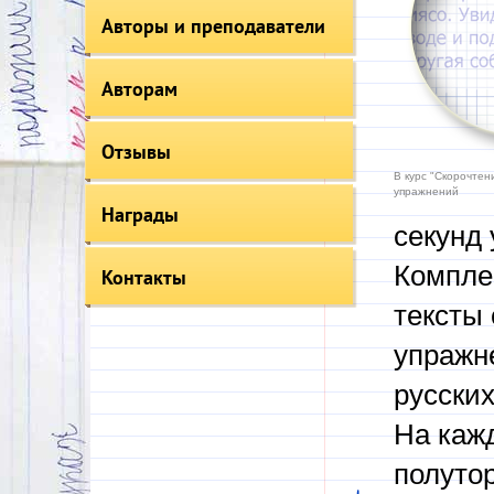
Авторы и преподаватели
Авторам
Отзывы
В курс "Скорочтен
упражнений
Награды
секунд 
Компле
Контакты
тексты 
упражне
русских
На каж
полуто