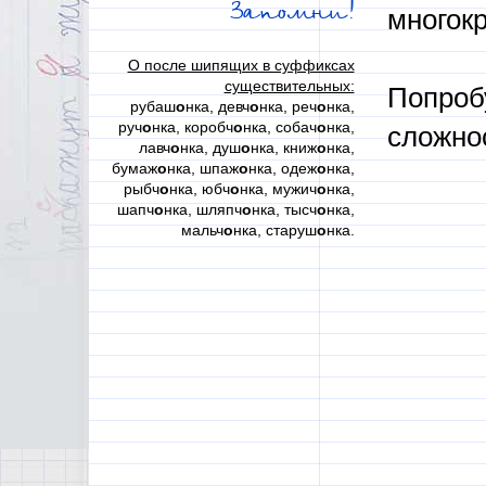
Запомни!
многокр
О после шипящих в суффиксах
существительных:
Попробу
рубаш
о
нка, девч
о
нка, реч
о
нка,
руч
о
нка, коробч
о
нка, собач
о
нка,
сложно
лавч
о
нка, душ
о
нка, книж
о
нка,
бумаж
о
нка, шпаж
о
нка, одеж
о
нка,
рыбч
о
нка, юбч
о
нка, мужич
о
нка,
шапч
о
нка, шляпч
о
нка, тысч
о
нка,
мальч
о
нка, старуш
о
нка.