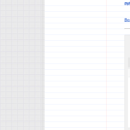
пу
Во