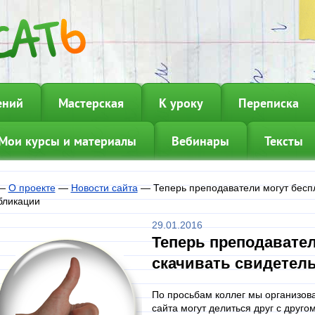
ений
Мастерская
К уроку
Переписка
Мои курсы и материалы
Вебинары
Тексты
—
О проекте
—
Новости сайта
—
Теперь преподаватели могут беспл
бликации
29.01.2016
Теперь преподавател
скачивать свидетель
По просьбам коллег мы организова
сайта могут делиться друг с друг