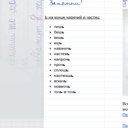
Запомни!
Ь на конце наречий и частиц:
лиш
ь
биш
ь
виш
ь
иш
ь
навзнич
ь
настеж
ь
напроч
ь
проч
ь
сплош
ь
наотмаш
ь
вскач
ь
невмоч
ь
точ
ь
-в-точ
ь
Вс
мо
Пр
По