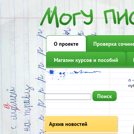
О проекте
Проверка сочин
Магазин курсов и пособий
пу
Архив новостей