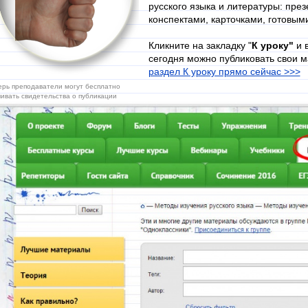
русского языка и литературы: пре
конспектами, карточками, готовы
Кликните на закладку "
К уроку"
и 
сегодня можно публиковать свои м
раздел К уроку прямо сейчас >>>
ерь преподаватели могут бесплатно
чивать свидетельства о публикации