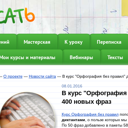
ений
Мастерская
К уроку
Переписка
Мои курсы и материалы
Вебинары
Тексты
—
О проекте
—
Новости сайта
—
В курс "Орфография без правил" 
08.01.2016
В курс "Орфография
400 новых фраз
Курс Орфография без правил
попо
диктантами
, о пользе которых мы
По 50 фраз добавлено в пакеты 58,