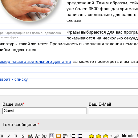
предложений. Таким образом, сейч
уже более 3500 фраз для зритель
написаны специально для нашего
словам.
Фразы выбираются для вас прогр
урс "Орфография без правил" добавлено
 новых фраз
показываются на несколько секунд
авиатуры такой же текст. Правильность выполнения задания неме
ибки подсветятся.
имер нашего зрительного диктанта
вы можете посмотреть и испыта
зврат к списку
Ваше имя
*
Ваш E-Mail
Текст сообщения
*