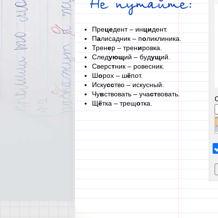
Не путайте:
Пре
це
дент – ин
ци
дент.
П
а
лисадник – п
о
ликлиника.
Трен
е
р – трен
и
ровка.
След
ующ
ий – буд
ущ
ий.
Сверс
т
ник – ровесник.
Ш
о
рох – ш
ё
пот.
Иску
сс
тво – искусный.
Чу
в
ствовать – уча
ст
вовать.
Щ
ё
тка – трещ
о
тка.