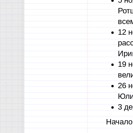
5 н
Рот
все
12 
рас
Ири
19 
вел
26 
Юли
3 д
Начало 