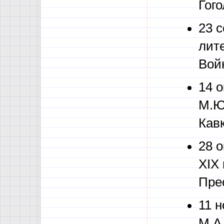
Гого
23 
лит
Вой
14 о
М.Ю
Кавк
28 
XIX
Прес
11 
М.А.