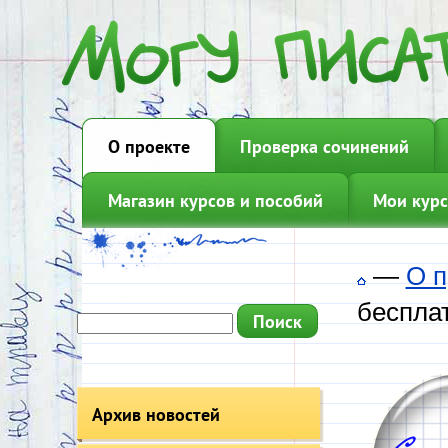
О проекте
Проверка сочинений
Магазин курсов и пособий
Мои курс
—
О п
бесплат
Архив новостей