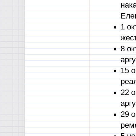
нак
Еле
1 о
жест
8 о
арг
15 
реа
22 
арг
29 
рем