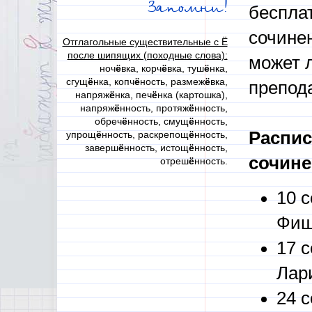
Запомни!
беспла
сочине
Отглагольные существительные с Ё
после шипящих (походные слова):
может 
ноч
ё
вка, корч
ё
вка, туш
ё
нка,
сгущ
ё
нка, копч
ё
ность, размеж
ё
вка,
препод
напряж
ё
нка, печ
ё
нка (картошка),
напряж
ё
нность, протяж
ё
нность,
обреч
ё
нность, смущ
ё
нность,
Распис
упрощ
ё
нность, раскрепощ
ё
нность,
заверш
ё
нность, истощ
ё
нность,
сочин
отреш
ё
нность.
10 
Фиш
17 
Лар
24 