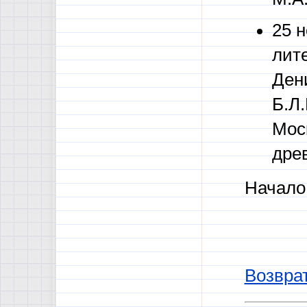
25 
лит
Ден
Б.Л.
Мос
дре
Начало 
Возврат