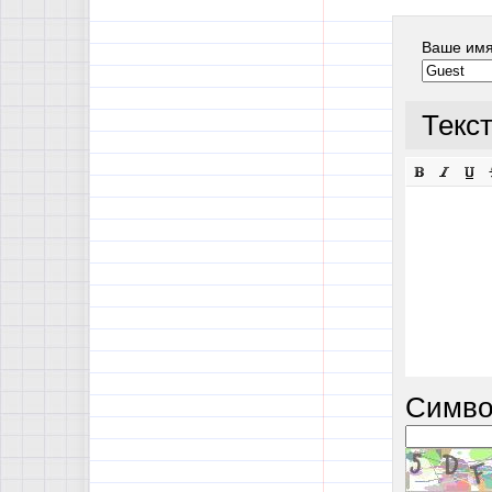
Ваше им
Текс
Симво