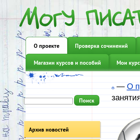
О проекте
Проверка сочинений
Магазин курсов и пособий
Мои курс
—
О п
занятия
Архив новостей