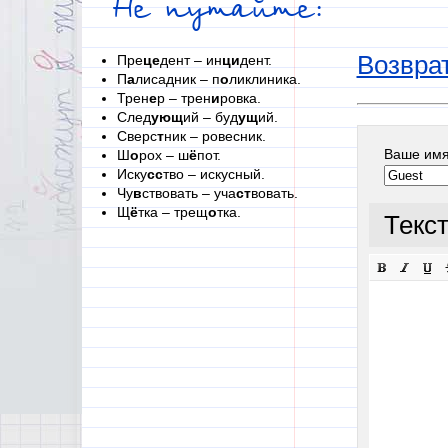
Не путайте:
Возврат
Пре
це
дент – ин
ци
дент.
П
а
лисадник – п
о
ликлиника.
Трен
е
р – трен
и
ровка.
След
ующ
ий – буд
ущ
ий.
Сверс
т
ник – ровесник.
Ваше им
Ш
о
рох – ш
ё
пот.
Иску
сс
тво – искусный.
Чу
в
ствовать – уча
ст
вовать.
Щ
ё
тка – трещ
о
тка.
Текс