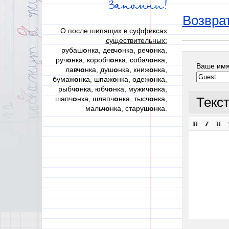
Запомни!
Возврат
О после шипящих в суффиксах
существительных:
рубаш
о
нка, девч
о
нка, реч
о
нка,
руч
о
нка, коробч
о
нка, собач
о
нка,
Ваше им
лавч
о
нка, душ
о
нка, книж
о
нка,
бумаж
о
нка, шпаж
о
нка, одеж
о
нка,
рыбч
о
нка, юбч
о
нка, мужич
о
нка,
шапч
о
нка, шляпч
о
нка, тысч
о
нка,
Текс
мальч
о
нка, старуш
о
нка.