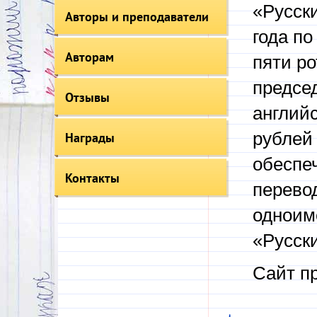
«Русск
Авторы и преподаватели
года п
Авторам
пяти р
председ
Отзывы
английс
рублей 
Награды
обеспе
Контакты
перевод
одноим
«Русски
Сайт п