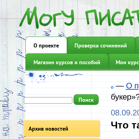
О проекте
Проверка сочинений
Магазин курсов и пособий
Мои курс
—
О п
букер»
08.09.2
Что т
Архив новостей