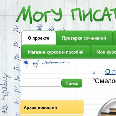
О проекте
Проверка сочинений
Магазин курсов и пособий
Мои курс
—
О п
"Смелос
Архив новостей