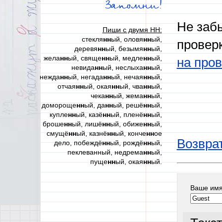
Запомни!
Не забы
Пиши с двумя НН:
стекля
нн
ый, оловя
нн
ый,
провер
деревя
нн
ый, безымя
нн
ый,
жела
нн
ый, свяще
нн
ый, медле
нн
ый,
на пров
невида
нн
ый, неслыха
нн
ый,
нежда
нн
ый, негада
нн
ый, нечая
нн
ый,
отчая
нн
ый, окая
нн
ый, чва
нн
ый,
чека
нн
ый, жема
нн
ый,
домороще
нн
ый, да
нн
ый, решё
нн
ый,
купле
нн
ый, казё
нн
ый, пленё
нн
ый,
броше
нн
ый, лишё
нн
ый, обиже
нн
ый,
смущё
нн
ый, казнё
нн
ый, конче
нн
ое
Возврат
дело, побеждё
нн
ый, рождё
нн
ый,
пеклеванный, недрема
нн
ый,
пуще
нн
ый, окая
нн
ый.
Ваше им