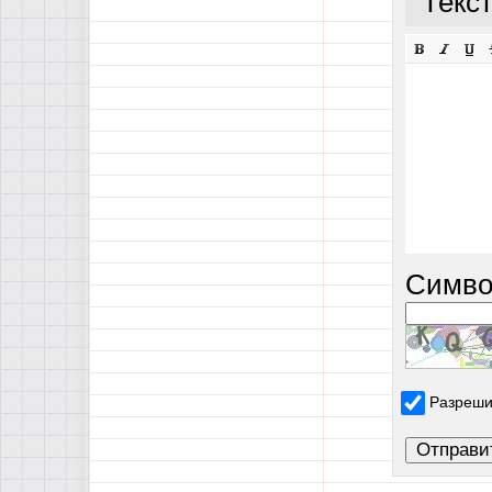
Текс
Симво
Разреши