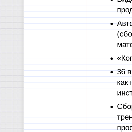
про
Авт
(сб
мат
«Ко
36 
как 
инст
Сбо
тре
про