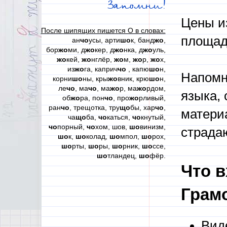
Запомни!
Цены и
После шипящих пишется О в словах:
площад
ан
чо
усы, арти
шо
к, банд
жо
,
бор
жо
ми, д
жо
кер, д
жо
нка, д
жо
уль,
жо
кей,
жо
нглёр,
жо
м,
жо
р,
жо
х,
из
жо
га, каприч
чо
, капю
шо
н,
Напомни
корни
шо
ны, кры
жо
вник, крю
шо
н,
ле
чо
, ма
чо
, ма
жо
р, ма
жо
рдом,
языка,
об
жо
ра, пон
чо
, про
жо
рливый,
ран
чо
, трещотка, тру
що
бы, хар
чо
,
материа
ча
що
ба,
чо
каться,
чо
кнутый,
чо
порный,
чо
хом, шов,
шо
винизм,
страда
шо
к,
шо
колад,
шо
мпол,
шо
рох,
шо
рты,
шо
ры,
шо
рник,
шо
ссе,
шо
тландец,
шо
фёр.
Что в
Грамо
Вид