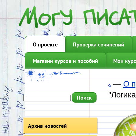
О проекте
Проверка сочинений
Магазин курсов и пособий
Мои курс
—
О п
"Логика
Архив новостей