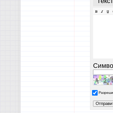
Текс
Симво
Разреши