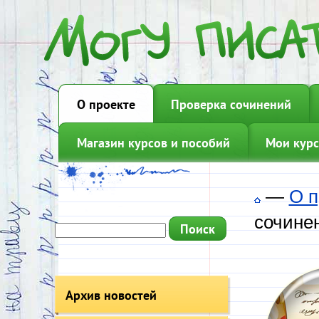
О проекте
Проверка сочинений
Магазин курсов и пособий
Мои курс
—
О п
сочине
Архив новостей