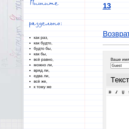
Пишите
13
раздельно:
Возврат
как раз,
как будто,
будто бы,
как бы,
Ваше им
всё равно,
можно ли,
вряд ли,
едва ли,
Текс
всё же,
к тому же