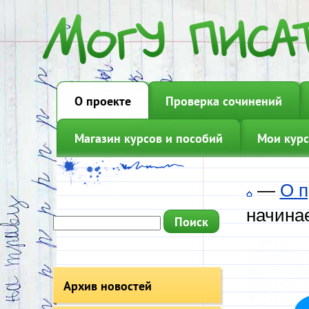
О проекте
Проверка сочинений
Магазин курсов и пособий
Мои курс
—
О п
начинае
Архив новостей