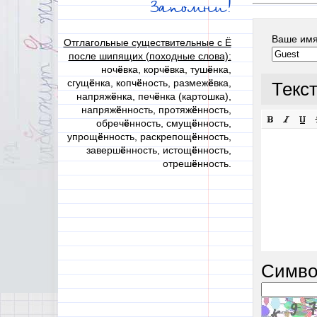
Запомни!
Ваше им
Отглагольные существительные с Ё
после шипящих (походные слова):
ноч
ё
вка, корч
ё
вка, туш
ё
нка,
сгущ
ё
нка, копч
ё
ность, размеж
ё
вка,
Текс
напряж
ё
нка, печ
ё
нка (картошка),
напряж
ё
нность, протяж
ё
нность,
обреч
ё
нность, смущ
ё
нность,
упрощ
ё
нность, раскрепощ
ё
нность,
заверш
ё
нность, истощ
ё
нность,
отреш
ё
нность.
Симво