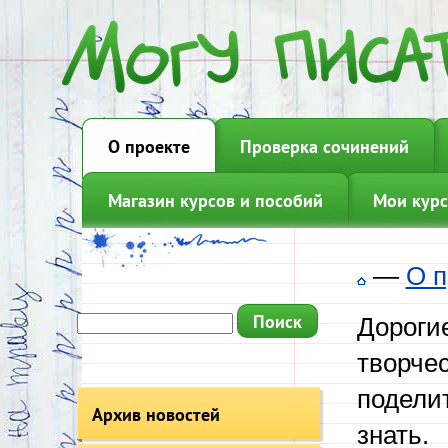
О проекте
Проверка сочинений
Магазин курсов и пособий
Мои курс
—
О п
Дорогие
творчес
подели
Архив новостей
знать.