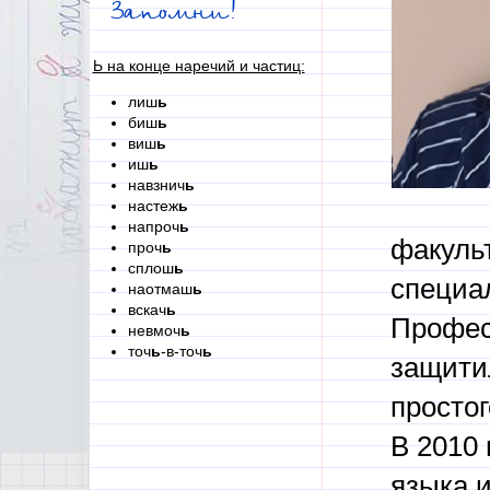
Запомни!
Ь на конце наречий и частиц:
лиш
ь
биш
ь
виш
ь
иш
ь
навзнич
ь
настеж
ь
напроч
ь
факульт
проч
ь
сплош
ь
специал
наотмаш
ь
вскач
ь
Профес
невмоч
ь
точ
ь
-в-точ
ь
защити
простог
В 2010 
языка и