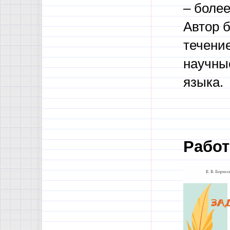
– более
Автор б
течени
научны
языка.
Работ