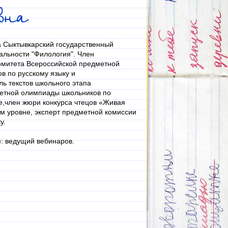
вна
а Сыктывкарский государственный
альности "Филология". Член
омитета Всероссийской предметной
в по русскому языку и
ль текстов школьного этапа
етной олимпиады школьников по
е,член жюри конкурса чтецов «Живая
м уровне, эксперт предметной комиссии
у.
): ведущий вебинаров.