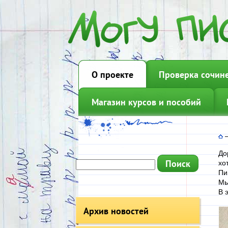
О проекте
Проверка сочин
Магазин курсов и пособий
До
хо
Пи
Мы
В 
Архив новостей