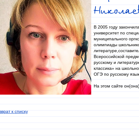
Николае
В 2005 году закончил
университет по специ
муниципального оргк
олимпиады школьнико
литературе,составите
Всероссийской предм
русскому и литератур
классика» на школьно
ОГЭ по русскому язык
На этом сайте он(она
зврат к списку