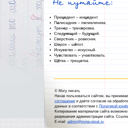
Не путайте:
Пре
це
дент – ин
ци
дент.
П
а
лисадник – п
о
ликлиника.
Трен
е
р – трен
и
ровка.
След
ующ
ий – буд
ущ
ий.
Сверс
т
ник – ровесник.
Ш
о
рох – ш
ё
пот.
Иску
сс
тво – искусный.
Чу
в
ствовать – уча
ст
вовать.
Щ
ё
тка – трещ
о
тка.
© Могу писать
Начав пользоваться сайтом, вы принима
соглашение
и даёте согласие на обработ
данных в соответствии с
Политикой конф
Копирование материалов сайта возможно 
разрешения администрации сайта. Ссылк
E-mail:
admin@mogu-pisat.ru