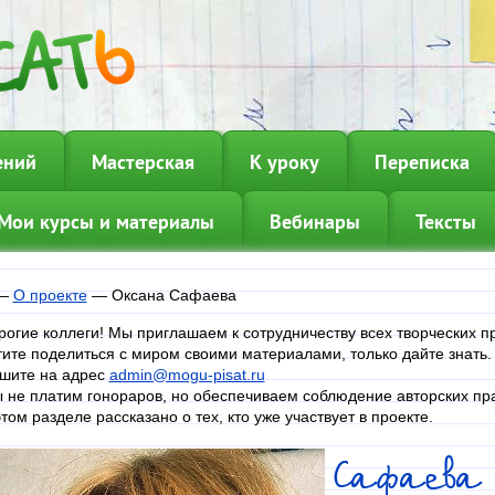
ений
Мастерская
К уроку
Переписка
Мои курсы и материалы
Вебинары
Тексты
—
О проекте
—
Оксана Сафаева
рогие коллеги! Мы приглашаем к сотрудничеству всех творческих п
тите поделиться с миром своими материалами, только дайте знать
шите на адрес
admin@mogu-pisat.ru
 не платим гонораров, но обеспечиваем соблюдение авторских пра
этом разделе рассказано о тех, кто уже участвует в проекте.
Сафаева