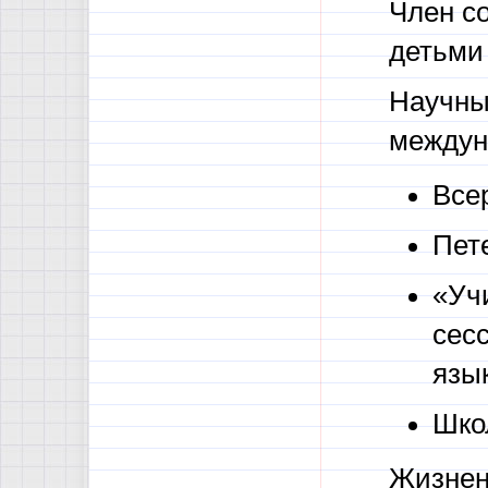
Член с
детьми 
Научны
междун
Все
Пет
«Уч
сесс
язык
Шко
Жизненн