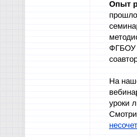
Опыт р
прошло
семина
методи
ФГБОУ 
соавто
На наш
вебинар
уроки 
Смотри
несоче