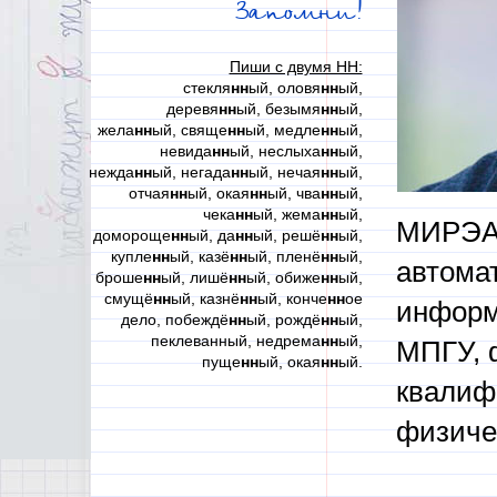
Запомни!
Пиши с двумя НН:
стекля
нн
ый, оловя
нн
ый,
деревя
нн
ый, безымя
нн
ый,
жела
нн
ый, свяще
нн
ый, медле
нн
ый,
невида
нн
ый, неслыха
нн
ый,
нежда
нн
ый, негада
нн
ый, нечая
нн
ый,
отчая
нн
ый, окая
нн
ый, чва
нн
ый,
чека
нн
ый, жема
нн
ый,
МИРЭА,
домороще
нн
ый, да
нн
ый, решё
нн
ый,
купле
нн
ый, казё
нн
ый, пленё
нн
ый,
автома
броше
нн
ый, лишё
нн
ый, обиже
нн
ый,
смущё
нн
ый, казнё
нн
ый, конче
нн
ое
инфор
дело, побеждё
нн
ый, рождё
нн
ый,
пеклеванный, недрема
нн
ый,
МПГУ, 
пуще
нн
ый, окая
нн
ый.
квалиф
физиче