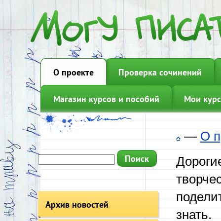
О проекте
Проверка сочинений
Магазин курсов и пособий
Мои курс
—
О п
Дорогие
творчес
подели
Архив новостей
знать.