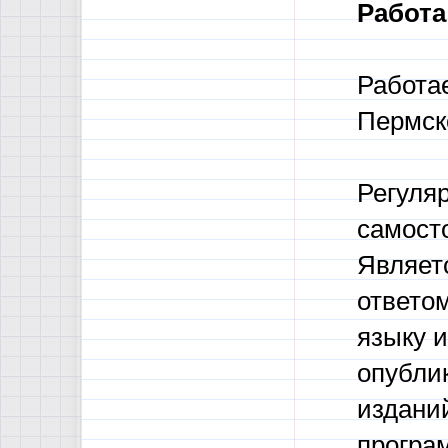
Работа
Работа
Пермск
Регуля
самост
Являет
ответо
языку и
опубли
издани
програм