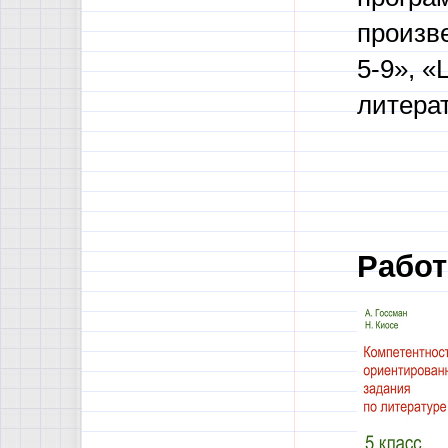
произв
5-9», 
литера
Работ