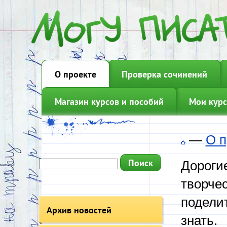
О проекте
Проверка сочинений
Магазин курсов и пособий
Мои курс
—
О п
Дорогие
творчес
подели
Архив новостей
знать.