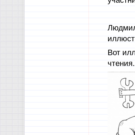
участни
Людмил
иллюст
Вот ил
чтения.