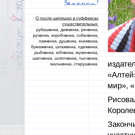
Запомни!
О после шипящих в суффиксах
существительных:
рубаш
о
нка, девч
о
нка, реч
о
нка,
руч
о
нка, коробч
о
нка, собач
о
нка,
лавч
о
нка, душ
о
нка, книж
о
нка,
бумаж
о
нка, шпаж
о
нка, одеж
о
нка,
рыбч
о
нка, юбч
о
нка, мужич
о
нка,
шапч
о
нка, шляпч
о
нка, тысч
о
нка,
издате
мальч
о
нка, старуш
о
нка.
«Алтей»
мир», 
Рисова
Королев
Законч