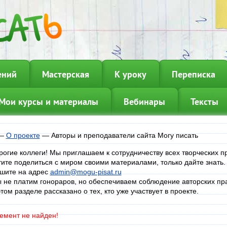
ений
Мастерская
К уроку
Переписка
Мои курсы и материалы
Вебинары
Тексты
—
О проекте
—
Авторы и преподаватели сайта Могу писать
рогие коллеги! Мы приглашаем к сотрудничеству всех творческих п
тите поделиться с миром своими материалами, только дайте знать
шите на адрес
admin@mogu-pisat.ru
 не платим гонораров, но обеспечиваем соблюдение авторских пра
этом разделе рассказано о тех, кто уже участвует в проекте.
емент не найден!