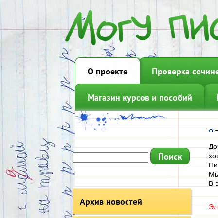
О проекте
Проверка сочин
Магазин курсов и пособий
До
хо
Пи
Мы
В 
Архив новостей
Эл