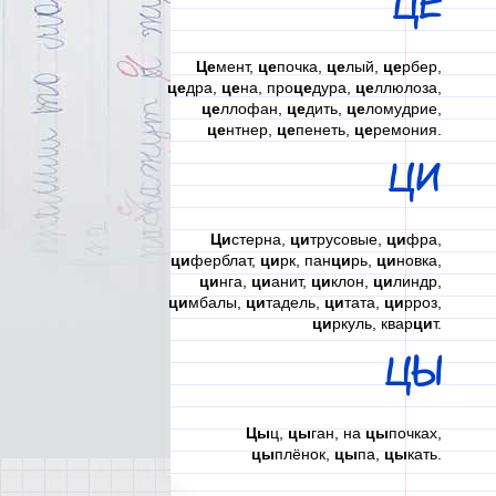
ЦЕ
Це
мент,
це
почка,
це
лый,
це
рбер,
це
дра,
це
на, про
це
дура,
це
ллюлоза,
це
ллофан,
це
дить,
це
ломудрие,
це
нтнер,
це
пенеть,
це
ремония.
ЦИ
Ци
стерна,
ци
трусовые,
ци
фра,
ци
ферблат,
ци
рк, пан
ци
рь,
ци
новка,
ци
нга,
ци
анит,
ци
клон,
ци
линдр,
ци
мбалы,
ци
тадель,
ци
тата,
ци
рроз,
ци
ркуль, квар
ци
т.
ЦЫ
Цы
ц,
цы
ган, на
цы
почках,
цы
плёнок,
цы
па,
цы
кать.