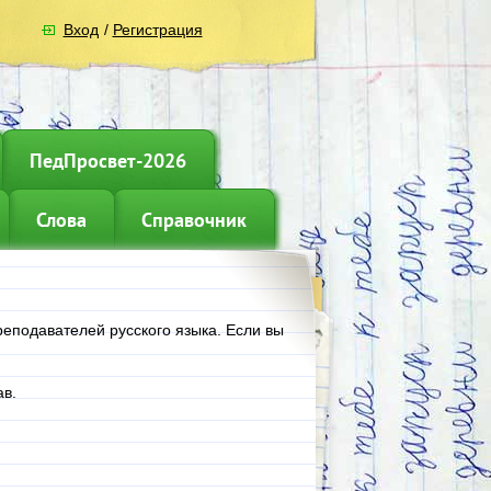
Вход
/
Регистрация
ПедПросвет-2026
Слова
Справочник
реподавателей русского языка. Если вы
.
в.