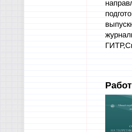
направ
подгото
выпуск
журнали
ГИТР,С
Работ