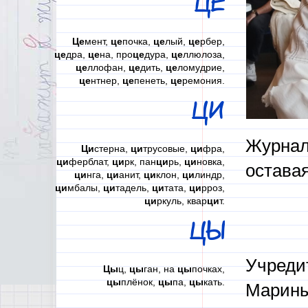
ЦЕ
Це
мент,
це
почка,
це
лый,
це
рбер,
це
дра,
це
на, про
це
дура,
це
ллюлоза,
це
ллофан,
це
дить,
це
ломудрие,
це
нтнер,
це
пенеть,
це
ремония.
ЦИ
Журнали
Ци
стерна,
ци
трусовые,
ци
фра,
ци
ферблат,
ци
рк, пан
ци
рь,
ци
новка,
оставая
ци
нга,
ци
анит,
ци
клон,
ци
линдр,
ци
мбалы,
ци
тадель,
ци
тата,
ци
рроз,
ци
ркуль, квар
ци
т.
ЦЫ
Учреди
Цы
ц,
цы
ган, на
цы
почках,
цы
плёнок,
цы
па,
цы
кать.
Марины