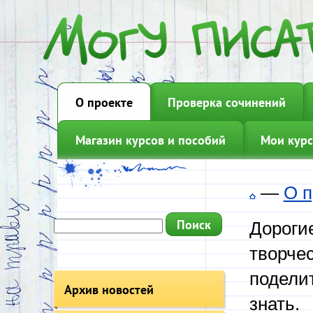
О проекте
Проверка сочинений
Магазин курсов и пособий
Мои курс
—
О п
Дорогие
творчес
подели
Архив новостей
знать.