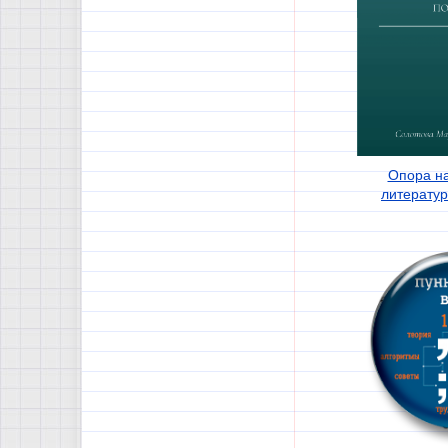
Опора на
литерату