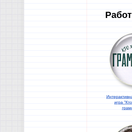
Работ
Интерактивн
игра "Кто
грам