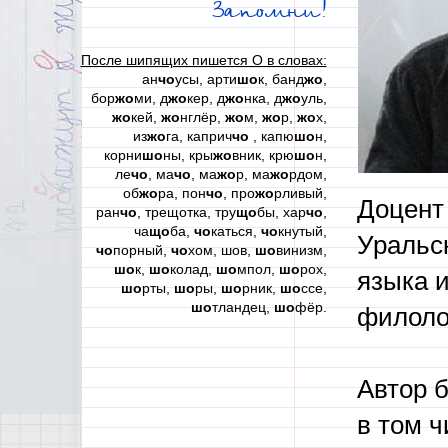
Запомни!
После шипящих пишется О в словах:
ан
чо
усы, арти
шо
к, банд
жо
,
бор
жо
ми, д
жо
кер, д
жо
нка, д
жо
уль,
жо
кей,
жо
нглёр,
жо
м,
жо
р,
жо
х,
из
жо
га, каприч
чо
, капю
шо
н,
корни
шо
ны, кры
жо
вник, крю
шо
н,
ле
чо
, ма
чо
, ма
жо
р, ма
жо
рдом,
об
жо
ра, пон
чо
, про
жо
рливый,
Доцент
ран
чо
, трещотка, тру
що
бы, хар
чо
,
ча
що
ба,
чо
каться,
чо
кнутый,
Уральск
чо
порный,
чо
хом, шов,
шо
винизм,
шо
к,
шо
колад,
шо
мпол,
шо
рох,
языка и
шо
рты,
шо
ры,
шо
рник,
шо
ссе,
шо
тландец,
шо
фёр.
филолог
Автор 
в том 