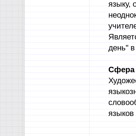
языку, 
неодно
учител
Являет
день" в
Сфера 
Художе
языкозн
словоо
языков 