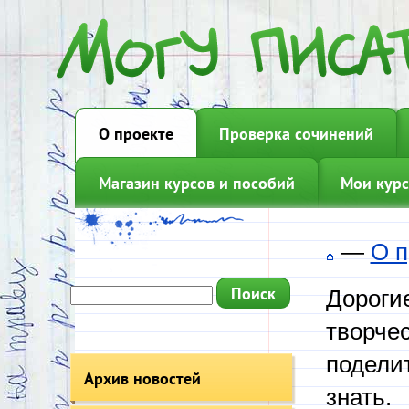
О проекте
Проверка сочинений
Магазин курсов и пособий
Мои курс
—
О п
Дорогие
творчес
подели
Архив новостей
знать.