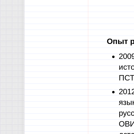
Опыт р
200
ист
ПСТ
2012
язы
русс
ОВИ