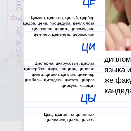
ЦЕ
Це
мент,
це
почка,
це
лый,
це
рбер,
це
дра,
це
на, про
це
дура,
це
ллюлоза,
це
ллофан,
це
дить,
це
ломудрие,
це
нтнер,
це
пенеть,
це
ремония.
ЦИ
диплом
Ци
стерна,
ци
трусовые,
ци
фра,
языка и
ци
ферблат,
ци
рк, пан
ци
рь,
ци
новка,
ци
нга,
ци
анит,
ци
клон,
ци
линдр,
же факу
ци
мбалы,
ци
тадель,
ци
тата,
ци
рроз,
ци
ркуль, квар
ци
т.
кандид
ЦЫ
Цы
ц,
цы
ган, на
цы
почках,
цы
плёнок,
цы
па,
цы
кать.