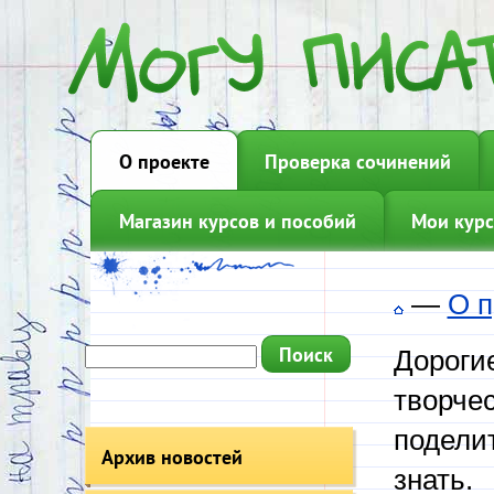
О проекте
Проверка сочинений
Магазин курсов и пособий
Мои курс
—
О п
Дорогие
творчес
подели
Архив новостей
знать.