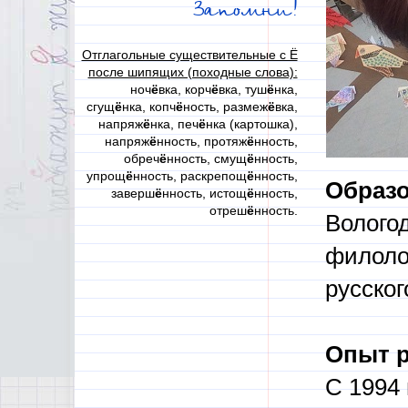
Запомни!
Отглагольные существительные с Ё
после шипящих (походные слова):
ноч
ё
вка, корч
ё
вка, туш
ё
нка,
сгущ
ё
нка, копч
ё
ность, размеж
ё
вка,
напряж
ё
нка, печ
ё
нка (картошка),
напряж
ё
нность, протяж
ё
нность,
обреч
ё
нность, смущ
ё
нность,
упрощ
ё
нность, раскрепощ
ё
нность,
Образо
заверш
ё
нность, истощ
ё
нность,
отреш
ё
нность.
Вологод
филоло
русског
Опыт р
С 1994 