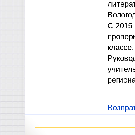
литера
Волого
С 2015 
проверк
классе,
Руково
учителе
региона
Возврат