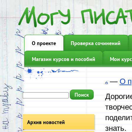
О проекте
Проверка сочинений
Магазин курсов и пособий
Мои курс
—
О п
Дорогие
творчес
подели
Архив новостей
знать.