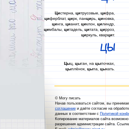
Ци
стерна,
ци
трусовые,
ци
фра,
ци
ферблат,
ци
рк, пан
ци
рь,
ци
новка,
ци
нга,
ци
анит,
ци
клон,
ци
линдр,
ци
мбалы,
ци
тадель,
ци
тата,
ци
рроз,
ци
ркуль, квар
ци
т.
ЦЫ
Цы
ц,
цы
ган, на
цы
почках,
цы
плёнок,
цы
па,
цы
кать.
© Могу писать
Начав пользоваться сайтом, вы принима
соглашение
и даёте согласие на обработ
данных в соответствии с
Политикой конф
Копирование материалов сайта возможно 
разрешения администрации сайта. Ссылк