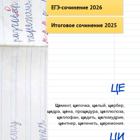
ЕГЭ-сочинение 2026
Итоговое сочинение 2025
ЦЕ
Це
мент,
це
почка,
це
лый,
це
рбер,
це
дра,
це
на, про
це
дура,
це
ллюлоза,
це
ллофан,
це
дить,
це
ломудрие,
це
нтнер,
це
пенеть,
це
ремония.
ЦИ