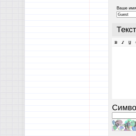
Ваше им
Текс
Симво