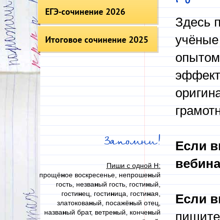
ЕГЭ-сочинение 2026
Здесь п
учёные 
Итоговое сочинение 2025
опытом
эффект
оригин
грамот
Запомни!
Если в
вебина
Пиши с одной Н:
прощё
н
ое воскресенье, непроше
н
ый
гость, незва
н
ый гость, гости
н
ый,
гости
н
ец, гости
н
ица, гости
н
ая,
Если в
златокова
н
ый, посажё
н
ый отец,
назва
н
ый брат, ветре
н
ый, конче
н
ый
пишите