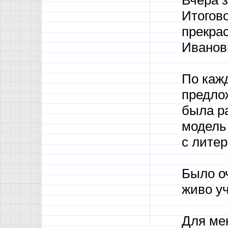
Итогово
прекра
Иванов
По кажд
предло
была р
модель
с лите
Было о
живо уч
Для ме