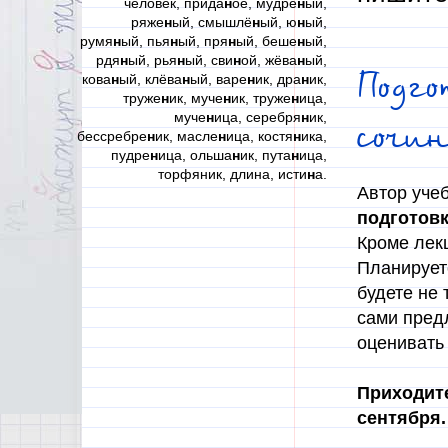
человек, прида
н
ое, мудрё
н
ый,
ряже
н
ый, смышлё
н
ый, ю
н
ый,
румя
н
ый, пья
н
ый, пря
н
ый, беше
н
ый,
рдя
н
ый, рья
н
ый, сви
н
ой, жёва
н
ый,
Подг
кова
н
ый, клёва
н
ый, варе
н
ик, дра
н
ик,
труже
н
ик, муче
н
ик, труже
н
ица,
муче
н
ица, серебря
н
ик,
сочин
бессребре
н
ик, масле
н
ица, костя
н
ика,
пудре
н
ица, ольша
н
ик, пута
н
ица,
торфяник, длина, исти
н
а.
Автор уче
подготовк
Кроме лек
Планирует
будете не 
сами предл
оценивать
Приходите
сентября.