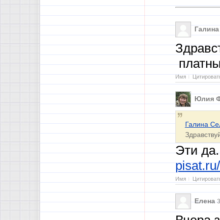
Галина
Здравс
платны
Имя
Цитироват
Юлия 
Галина Се
Здравству
Эти да.
pisat.ru
Имя
Цитироват
Елена
3
Вчера 