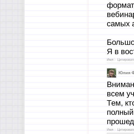
формат
вебина
самых 
Большо
Я в вост
Имя
Цитироват
Юлия 
Вниман
всем у
Тем, кт
полный
прошед
Имя
Цитироват