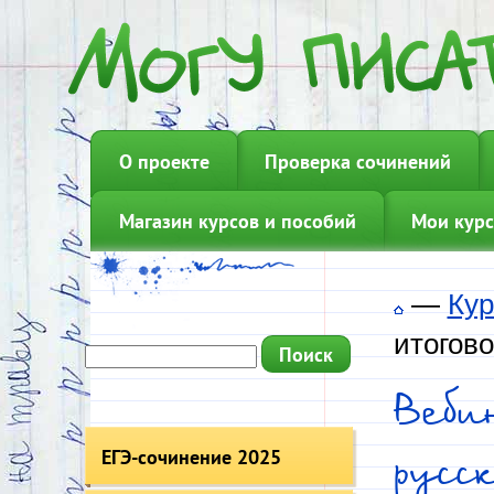
О проекте
Проверка сочинений
Магазин курсов и пособий
Мои курс
—
Кур
итогово
Веби
ЕГЭ-сочинение 2025
русс