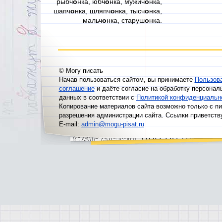
рыбч
о
нка, юбч
о
нка, мужич
о
нка,
шапч
о
нка, шляпч
о
нка, тысч
о
нка,
мальч
о
нка, старуш
о
нка.
© Могу писать
Начав пользоваться сайтом, вы принимаете
Пользов
соглашение
и даёте согласие на обработку персонал
данных в соответствии с
Политикой конфиденциальн
Копирование материалов сайта возможно только с п
разрешения администрации сайта. Ссылки приветств
E-mail:
admin@mogu-pisat.ru