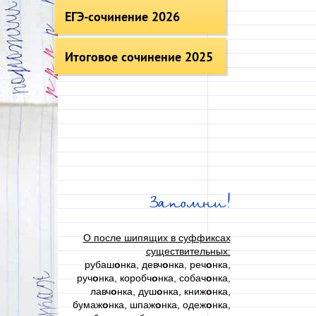
ЕГЭ-сочинение 2026
Итоговое сочинение 2025
Запомни!
О после шипящих в суффиксах
существительных:
рубаш
о
нка, девч
о
нка, реч
о
нка,
руч
о
нка, коробч
о
нка, собач
о
нка,
лавч
о
нка, душ
о
нка, книж
о
нка,
бумаж
о
нка, шпаж
о
нка, одеж
о
нка,