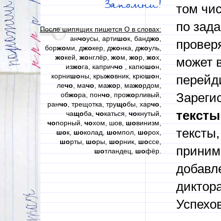
Запомни!
том чи
по зад
После шипящих пишется О в словах:
ан
чо
усы, арти
шо
к, банд
жо
,
проверя
бор
жо
ми, д
жо
кер, д
жо
нка, д
жо
уль,
жо
кей,
жо
нглёр,
жо
м,
жо
р,
жо
х,
может в
из
жо
га, каприч
чо
, капю
шо
н,
корни
шо
ны, кры
жо
вник, крю
шо
н,
перейди
ле
чо
, ма
чо
, ма
жо
р, ма
жо
рдом,
об
жо
ра, пон
чо
, про
жо
рливый,
Зареги
ран
чо
, трещотка, тру
що
бы, хар
чо
,
тексты
ча
що
ба,
чо
каться,
чо
кнутый,
чо
порный,
чо
хом, шов,
шо
винизм,
тексты,
шо
к,
шо
колад,
шо
мпол,
шо
рох,
шо
рты,
шо
ры,
шо
рник,
шо
ссе,
приним
шо
тландец,
шо
фёр.
добавл
диктора
Успехов