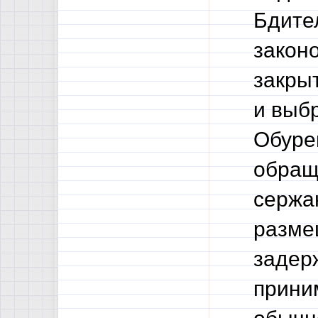
Бдите
законо
закры
и выб
Обуре
обращ
сержа
разме
задер
прини