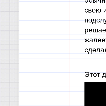
обычн
свою 
подсл
решае
жалеет
сделал
Этот 