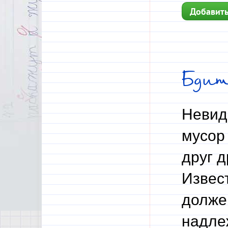
Добавить
Бдит
Невид
мусор
друг д
Извес
долже
надлеж