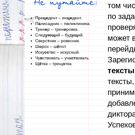
Не путайте:
том чи
по зад
Пре
це
дент – ин
ци
дент.
П
а
лисадник – п
о
ликлиника.
проверя
Трен
е
р – трен
и
ровка.
След
ующ
ий – буд
ущ
ий.
может в
Сверс
т
ник – ровесник.
Ш
о
рох – ш
ё
пот.
перейди
Иску
сс
тво – искусный.
Чу
в
ствовать – уча
ст
вовать.
Зареги
Щ
ё
тка – трещ
о
тка.
тексты
тексты,
приним
добавл
диктора
Успехов