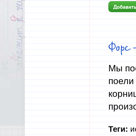
Добавить
Фор
Мы по
поел
корни
произ
Теги:
и