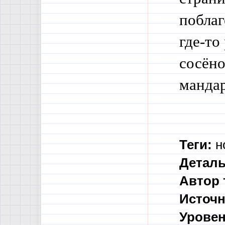
поблаг
где-то
сосёно
манда
Теги:
н
Деталь
Автор 
Источн
Уровен