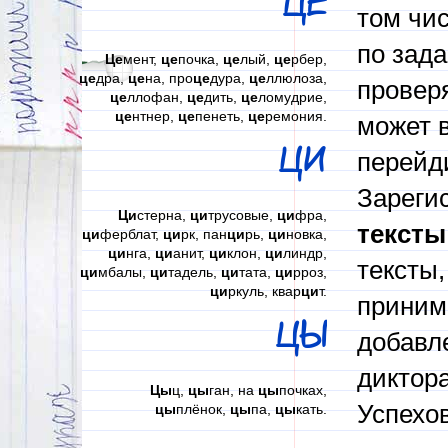
ЦЕ
том чи
по зад
Це
мент,
це
почка,
це
лый,
це
рбер,
це
дра,
це
на, про
це
дура,
це
ллюлоза,
проверя
це
ллофан,
це
дить,
це
ломудрие,
це
нтнер,
це
пенеть,
це
ремония.
может в
ЦИ
перейди
Зареги
Ци
стерна,
ци
трусовые,
ци
фра,
тексты
ци
ферблат,
ци
рк, пан
ци
рь,
ци
новка,
ци
нга,
ци
анит,
ци
клон,
ци
линдр,
тексты,
ци
мбалы,
ци
тадель,
ци
тата,
ци
рроз,
ци
ркуль, квар
ци
т.
приним
ЦЫ
добавл
диктора
Цы
ц,
цы
ган, на
цы
почках,
Успехов
цы
плёнок,
цы
па,
цы
кать.