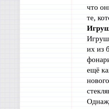
что он
те, ко
Игру
Игрушк
их из 
фонари
ещё ка
нового
стекля
Однаж