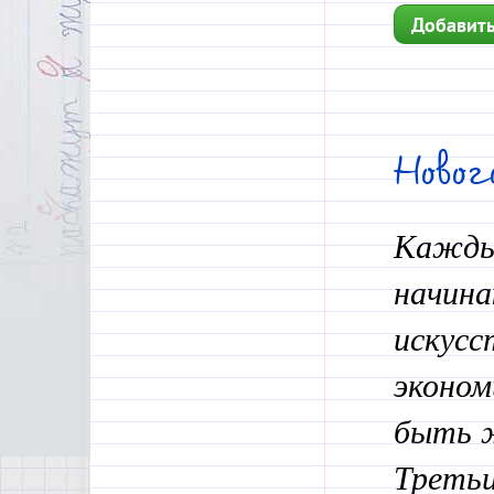
Добавить
Ново
Каждый
начина
искусс
эконом
быть ж
Третьи