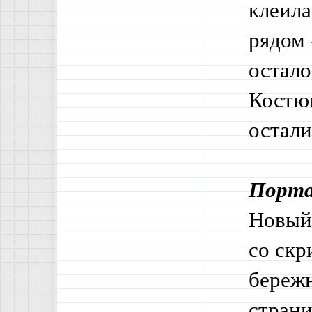
клеила
рядом 
остало
Костю
остали
Порта
Новый 
со скр
бережн
страни