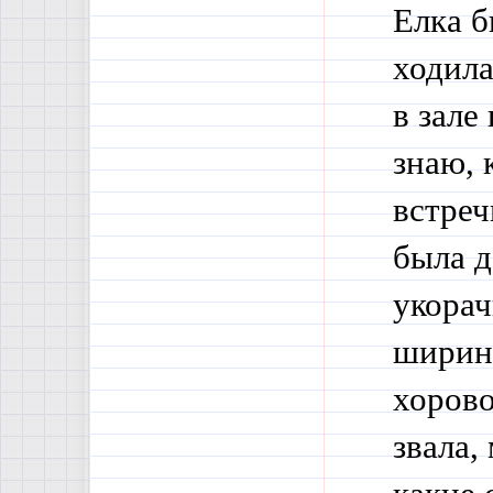
Елка б
ходила
в зале
знаю, 
встреч
была д
укорач
ширину
хорово
звала,