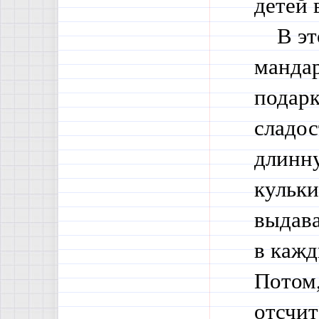
детей 
В это 
мандар
подарк
сладос
длинну
кульки
выдава
в кажд
Потом,
отсчит