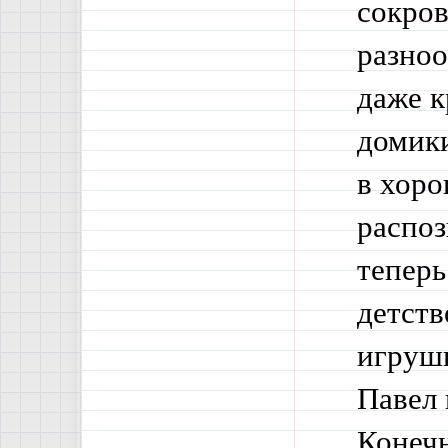
сокров
разноо
даже к
домики
в хоро
распоз
теперь
детств
игрушк
Павел 
Конечн