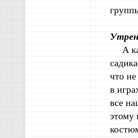
группы
Утре
А как
садика
что не
в игра
все на
этому 
костюм