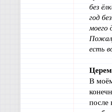
без ёл
год бе
моего 
Пожалу
есть в
Церем
В моём
конечн
после 