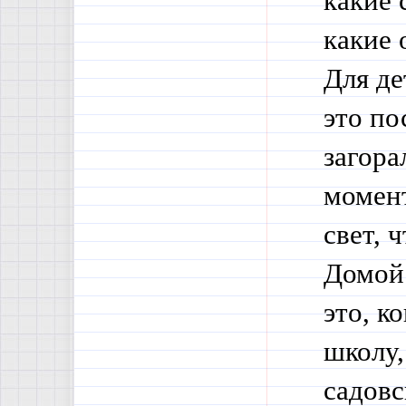
какие 
какие 
Для де
это по
загора
момент
свет, 
Домой 
это, к
школу,
садовс