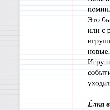
помнил
Это бы
или с 
игрушк
новые.
Игрушк
событи
уходит
Ёлка в