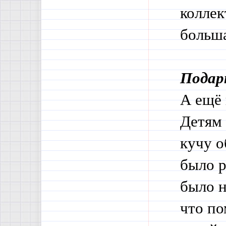
коллек
больша
Подар
А ещё 
Детям 
кучу о
было р
было н
что по