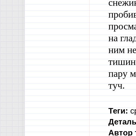
снежин
пробив
просма
на гла
ним не
тишино
пару 
туч.
Теги:
с
Деталь
Автор 