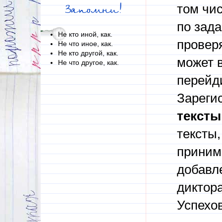
том чи
Запомни!
по зад
Не кто иной, как.
проверя
Не что иное, как.
Не кто другой, как.
может в
Не что другое, как.
перейди
Зареги
тексты
тексты,
приним
добавл
диктора
Успехов