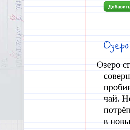
Добавить
Озер
Озеро сп
соверш
пробив
чай. 
потрёп
в нов