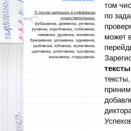
том чи
О после шипящих в суффиксах
по зад
существительных:
рубаш
о
нка, девч
о
нка, реч
о
нка,
проверя
руч
о
нка, коробч
о
нка, собач
о
нка,
лавч
о
нка, душ
о
нка, книж
о
нка,
может в
бумаж
о
нка, шпаж
о
нка, одеж
о
нка,
рыбч
о
нка, юбч
о
нка, мужич
о
нка,
перейди
шапч
о
нка, шляпч
о
нка, тысч
о
нка,
Зареги
мальч
о
нка, старуш
о
нка.
тексты
тексты,
приним
добавл
диктора
Успехов