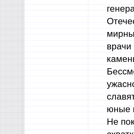
генер
Отече
мирны
врачи
камен
Бессм
ужасно
славят
юные 
Не пок