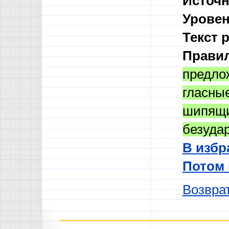
Источн
Уровен
Текст 
Правил
предло
гласны
шипящ
безуда
В избр
Потом
Возврат