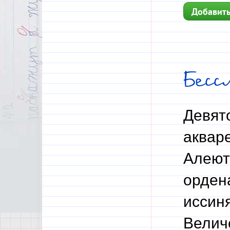
Добавить
Бес
Девято
аквар
Алеют 
орден
иссин
Велич