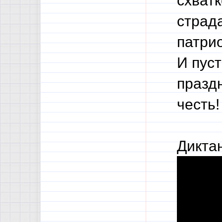
схватк
страд
патри
И пуст
празд
честь!
Дикта