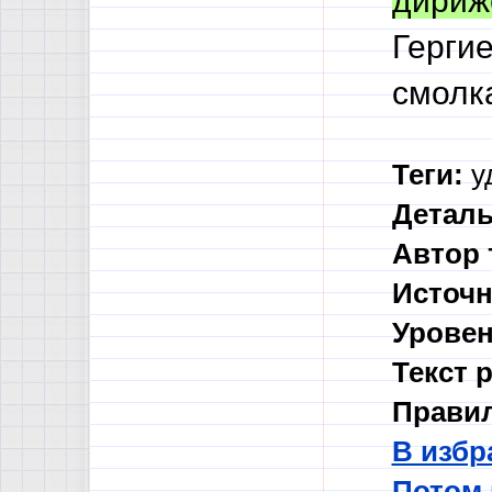
дириж
Гергие
смолк
Теги:
у
Деталь
Автор 
Источн
Уровен
Текст 
Правил
В избр
Потом