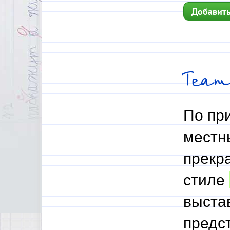
Добавить
Теат
По пр
местн
прекр
стиле
выста
предс