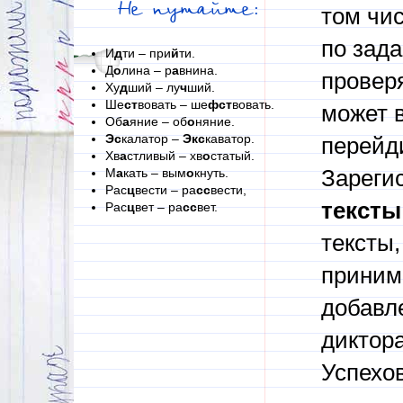
Не путайте:
том чи
по зад
И
д
ти – при
й
ти.
Д
о
лина – р
а
внина.
проверя
Ху
д
ший – лу
ч
ший.
Ше
ст
вовать – ше
фст
вовать.
может в
Об
а
яние – об
о
няние.
Эс
калатор –
Экс
каватор.
перейди
Хв
а
стливый – хв
о
статый.
М
а
кать – вым
о
кнуть.
Зареги
Рас
ц
вести – ра
сс
вести,
тексты
Рас
ц
вет – ра
сс
вет.
тексты,
приним
добавл
диктора
Успехов