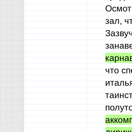
Осмот
зал, ч
Зазву
занаве
карна
что с
италь
таинс
полут
акком