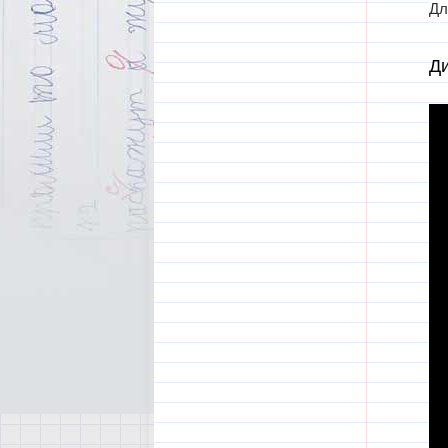
Дл
Ди