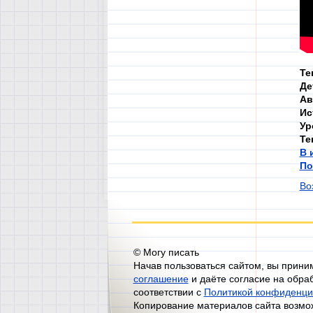
Те
Де
Ав
Ис
Ур
Те
В 
По
Во
© Могу писать
Начав пользоваться сайтом, вы прин
соглашение
и даёте согласие на обра
соответствии с
Политикой конфиденци
Копирование материалов сайта возмож