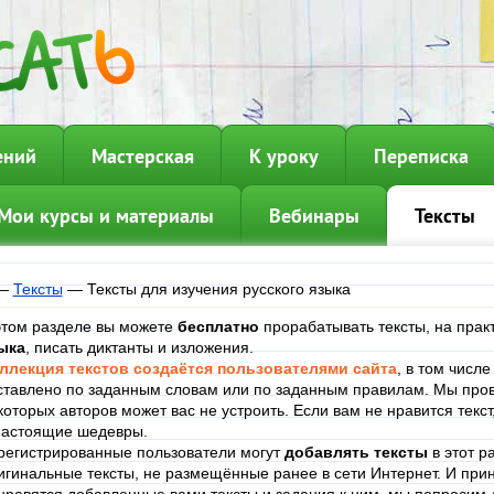
ений
Мастерская
К уроку
Переписка
Мои курсы и материалы
Вебинары
Тексты
—
Тексты
—
Тексты для изучения русского языка
этом разделе вы можете
бесплатно
прорабатывать тексты, на прак
ыка
, писать диктанты и изложения.
ллекция текстов создаётся пользователями сайта
, в том числ
ставлено по заданным словам или по заданным правилам. Мы пров
которых авторов может вас не устроить. Если вам не нравится текст
настоящие шедевры.
регистрированные пользователи могут
добавлять тексты
в этот р
игинальные тексты, не размещённые ранее в сети Интернет. И при