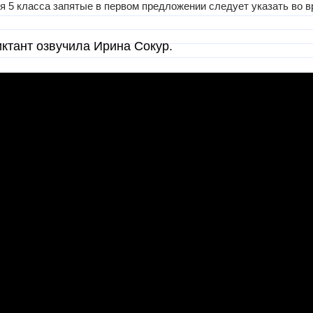
я 5 класса запятые в первом предложении следует указать во в
ктант озвучила Ирина Сокур.