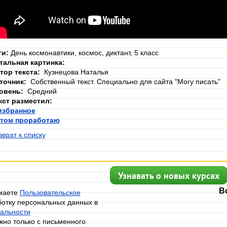
ги:
День космонавтики, космос, диктант, 5 класс
тальная картинка:
тор текста:
Кузнецова Наталья
точник:
Собственный текст. Специально для сайта "Могу писать"
овень:
Средний
кст разместил:
избранное
том проработаю
зврат к списку
Узнавать о новых курсах
В
имаете
Пользовательское
ботку персональных данных в
альности
но только с письменного