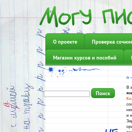
О проекте
Проверка сочин
Магазин курсов и пособий
В 
яз
Ко
со
не
и 
За
ор