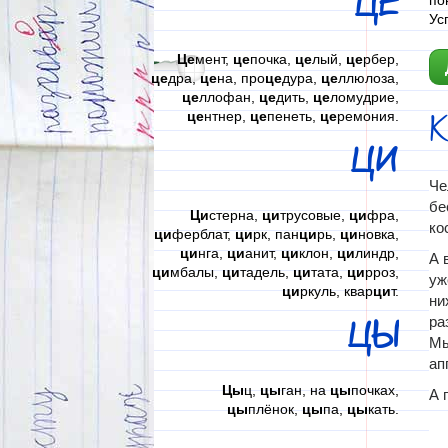
ЦЕ
по
Ус
Це
мент,
це
почка,
це
лый,
це
рбер,
це
дра,
це
на, про
це
дура,
це
ллюлоза,
це
ллофан,
це
дить,
це
ломудрие,
це
нтнер,
це
пенеть,
це
ремония.
ЦИ
Че
бе
Ци
стерна,
ци
трусовые,
ци
фра,
ко
ци
ферблат,
ци
рк, пан
ци
рь,
ци
новка,
ци
нга,
ци
анит,
ци
клон,
ци
линдр,
А 
ци
мбалы,
ци
тадель,
ци
тата,
ци
рроз,
уж
ци
ркуль, квар
ци
т.
ни
ра
ЦЫ
Мы
ап
Цы
ц,
цы
ган, на
цы
почках,
А 
цы
плёнок,
цы
па,
цы
кать.