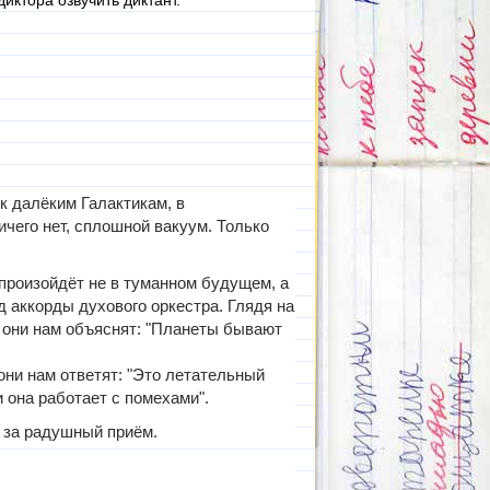
иктора озвучить диктант.
 к далёким Галактикам, в
ичего нет, сплошной вакуум. Только
произойдёт не в туманном будущем, а
д аккорды духового оркестра. Глядя на
А они нам объяснят: "Планеты бывают
они нам ответят: "Это летательный
 она работает с помехами".
 за радушный приём.