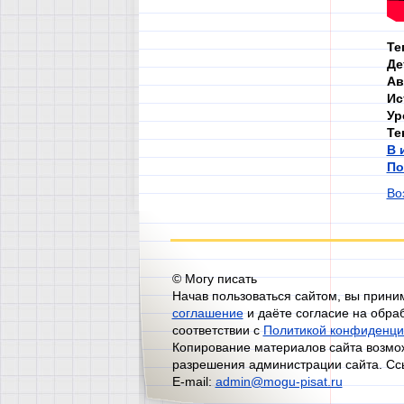
Те
Де
Ав
Ис
Ур
Те
В 
По
Во
© Могу писать
Начав пользоваться сайтом, вы прин
соглашение
и даёте согласие на обра
соответствии с
Политикой конфиденци
Копирование материалов сайта возмож
разрешения администрации сайта. Сс
E-mail:
admin@mogu-pisat.ru