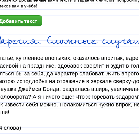
нравятся добавленные вами тексты и задания к ним, мы попросим д
пехов вам в учёбе!
Добавить текст
Наречия. Сложные случа
атье, купленное впопыхах, оказалось впритык, вдре
асивой на празднике, вдобавок сверлит и зудит в го
яться бы за себя, да характер слабоват. Жить впрог
отрю исподлобья на отражение в зеркале сверху-дон
вушка Джеймса Бонда, раздалась вширь, увеличилас
олоборота? А я ничего ещё! Что ж горевать задаром?
к извести себя можно. Полакомиться нужно впрок, не
уши!
4 слова)