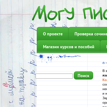
О проекте
Проверка сочин
Магазин курсов и пособий
В 
яз
Ко
со
не
и 
За
ор