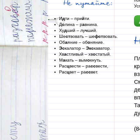
по
Не путайте:
Ус
И
д
ти – при
й
ти.
Д
о
лина – р
а
внина.
Ху
д
ший – лу
ч
ший.
Ше
ст
вовать – ше
фст
вовать.
Об
а
яние – об
о
няние.
Эс
калатор –
Экс
каватор.
Хв
а
стливый – хв
о
статый.
Пл
М
а
кать – вым
о
кнуть.
кр
Рас
ц
вести – ра
сс
вести,
Рас
ц
вет – ра
сс
вет.
вз
См
де
вп
Та
д
(8