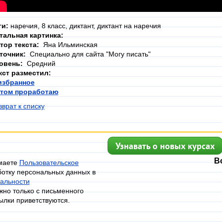
ги:
наречия, 8 класс, диктант, диктант на наречия
тальная картинка:
тор текста:
Яна Ильминская
точник:
Специально для сайта "Могу писать"
овень:
Средний
кст разместил:
избранное
том проработаю
зврат к списку
Узнавать о новых курсах
В
имаете
Пользовательское
ботку персональных данных в
альности
но только с письменного
ылки приветствуются.