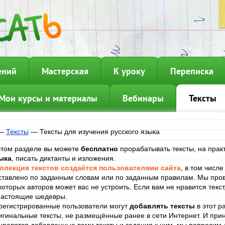
ений
Мастерская
К уроку
Переписка
Мои курсы и материалы
Вебинары
Тексты
—
Тексты
—
Тексты для изучения русского языка
этом разделе вы можете
бесплатно
прорабатывать тексты, на прак
ыка
, писать диктанты и изложения.
ллекция текстов создаётся пользователями сайта
, в том числ
ставлено по заданным словам или по заданным правилам. Мы пров
которых авторов может вас не устроить. Если вам не нравится текст
настоящие шедевры.
регистрированные пользователи могут
добавлять тексты
в этот р
игинальные тексты, не размещённые ранее в сети Интернет. И при