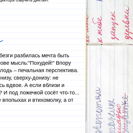
иктора озвучить диктант.
и
безги разбилась мечта быть
лове мысль:"Похудей!" Впору
олодь – печальная перспектива.
изу, сверху-донизу: не
ь вдвое. А если вблизи и
 И под ложечкой сосёт что-то...
 впопыхах и втихомолку, а от