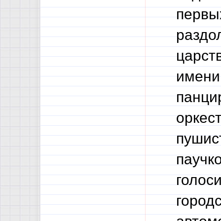
первых
раздо
царст
имени
панци
оркест
пушис
паучко
голос
город