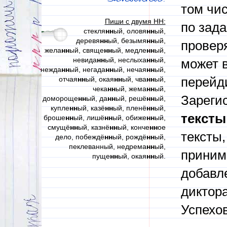
том чи
Пиши с двумя НН:
по зад
стекля
нн
ый, оловя
нн
ый,
деревя
нн
ый, безымя
нн
ый,
проверя
жела
нн
ый, свяще
нн
ый, медле
нн
ый,
невида
нн
ый, неслыха
нн
ый,
может в
нежда
нн
ый, негада
нн
ый, нечая
нн
ый,
отчая
нн
ый, окая
нн
ый, чва
нн
ый,
перейди
чека
нн
ый, жема
нн
ый,
Зареги
домороще
нн
ый, да
нн
ый, решё
нн
ый,
купле
нн
ый, казё
нн
ый, пленё
нн
ый,
тексты
броше
нн
ый, лишё
нн
ый, обиже
нн
ый,
смущё
нн
ый, казнё
нн
ый, конче
нн
ое
тексты,
дело, побеждё
нн
ый, рождё
нн
ый,
пеклеванный, недрема
нн
ый,
приним
пуще
нн
ый, окая
нн
ый.
добавл
диктора
Успехов