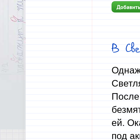
Добавить
В Св
Однаж
Светл
После
безмя
ей. Ок
под ак