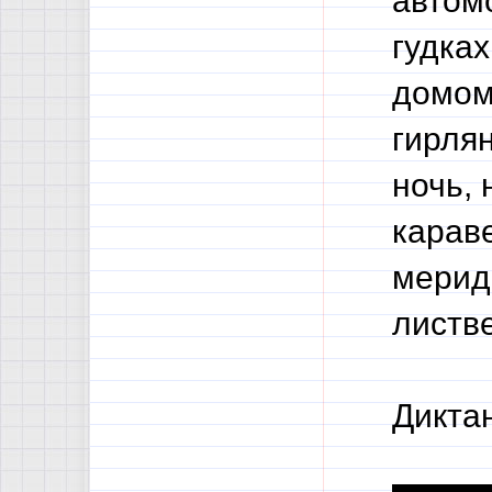
автом
гудках
домом
гирля
ночь,
карав
мерид
листве
Дикта