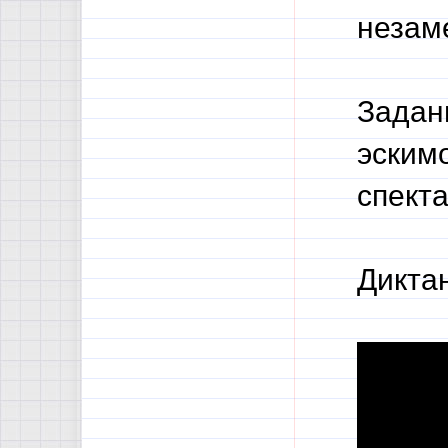
незам
Задан
эскимо
спект
Дикта