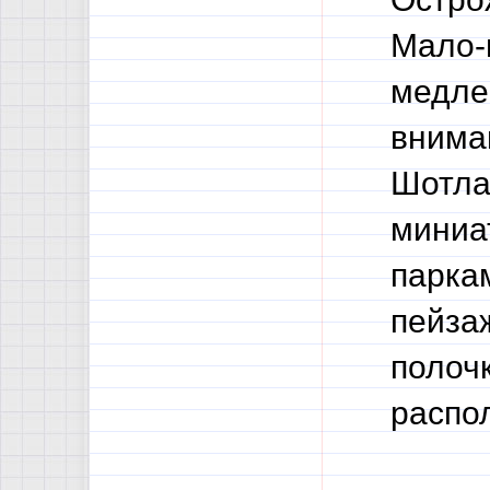
Мало-
медле
внима
Шотла
миниа
парка
пейза
полоч
распо