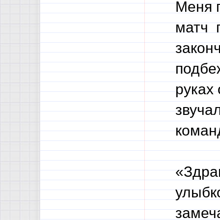
Меня 
матч п
закон
подбеж
руках
звучал
коман
«Здрав
улыбк
замеч