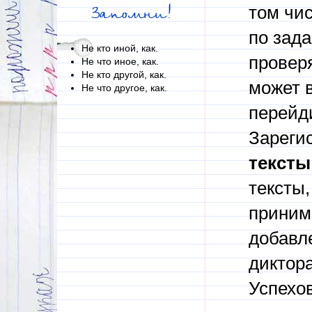
том чи
Запомни!
по зад
Не кто иной, как.
проверя
Не что иное, как.
Не кто другой, как.
может в
Не что другое, как.
перейди
Зареги
тексты
тексты,
приним
добавл
диктора
Успехов