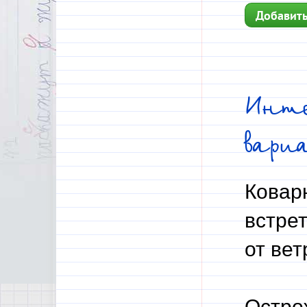
Добавить
Инте
вари
Ковар
встре
от ве
Остро