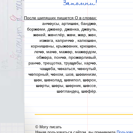
Запомни!
После шипящих пишется О в словах:
ан
чо
усы, арти
шо
к, банд
жо
,
бор
жо
ми, д
жо
кер, д
жо
нка, д
жо
уль,
жо
кей,
жо
нглёр,
жо
м,
жо
р,
жо
х,
из
жо
га, каприч
чо
, капю
шо
н,
корни
шо
ны, кры
жо
вник, крю
шо
н,
ле
чо
, ма
чо
, ма
жо
р, ма
жо
рдом,
об
жо
ра, пон
чо
, про
жо
рливый,
ран
чо
, трещотка, тру
що
бы, хар
чо
,
ча
що
ба,
чо
каться,
чо
кнутый,
чо
порный,
чо
хом, шов,
шо
винизм,
шо
к,
шо
колад,
шо
мпол,
шо
рох,
шо
рты,
шо
ры,
шо
рник,
шо
ссе,
шо
тландец,
шо
фёр.
© Могу писать
Начав пользоваться сайтом, вы принимаете
Пользов