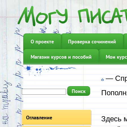
О проекте
Проверка сочинений
Магазин курсов и пособий
Мои курс
—
Сп
Пополн
Оглавление
Здесь 