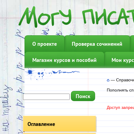
О проекте
Проверка сочинений
Магазин курсов и пособий
Мои курс
—
Справочн
Пополнять сп
Доступ запре
Оглавление