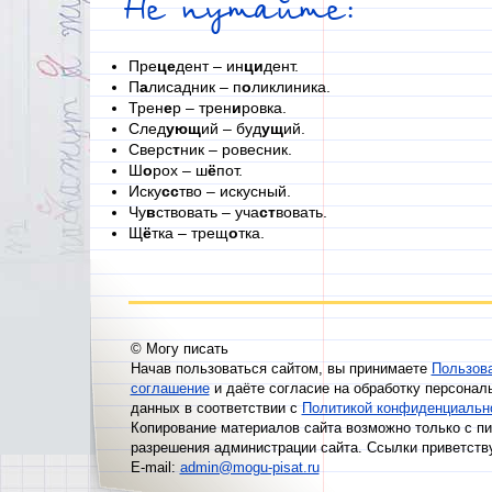
Не путайте:
Пре
це
дент – ин
ци
дент.
П
а
лисадник – п
о
ликлиника.
Трен
е
р – трен
и
ровка.
След
ующ
ий – буд
ущ
ий.
Сверс
т
ник – ровесник.
Ш
о
рох – ш
ё
пот.
Иску
сс
тво – искусный.
Чу
в
ствовать – уча
ст
вовать.
Щ
ё
тка – трещ
о
тка.
© Могу писать
Начав пользоваться сайтом, вы принимаете
Пользов
соглашение
и даёте согласие на обработку персонал
данных в соответствии с
Политикой конфиденциальн
Копирование материалов сайта возможно только с п
разрешения администрации сайта. Ссылки приветств
E-mail:
admin@mogu-pisat.ru