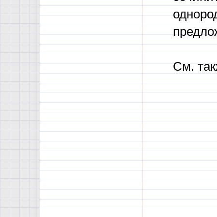
одноро
предлож
См. та