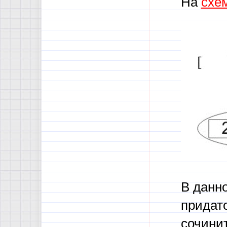
На
схе
В данн
придат
сочинит