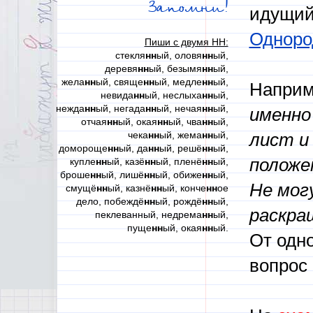
Запомни!
идущий 
Одноро
Пиши с двумя НН:
стекля
нн
ый, оловя
нн
ый,
деревя
нн
ый, безымя
нн
ый,
жела
нн
ый, свяще
нн
ый, медле
нн
ый,
Наприм
невида
нн
ый, неслыха
нн
ый,
нежда
нн
ый, негада
нн
ый, нечая
нн
ый,
именно
отчая
нн
ый, окая
нн
ый, чва
нн
ый,
чека
нн
ый, жема
нн
ый,
лист и
домороще
нн
ый, да
нн
ый, решё
нн
ый,
положе
купле
нн
ый, казё
нн
ый, пленё
нн
ый,
броше
нн
ый, лишё
нн
ый, обиже
нн
ый,
Не мог
смущё
нн
ый, казнё
нн
ый, конче
нн
ое
дело, побеждё
нн
ый, рождё
нн
ый,
раскра
пеклеванный, недрема
нн
ый,
пуще
нн
ый, окая
нн
ый.
От одно
вопрос