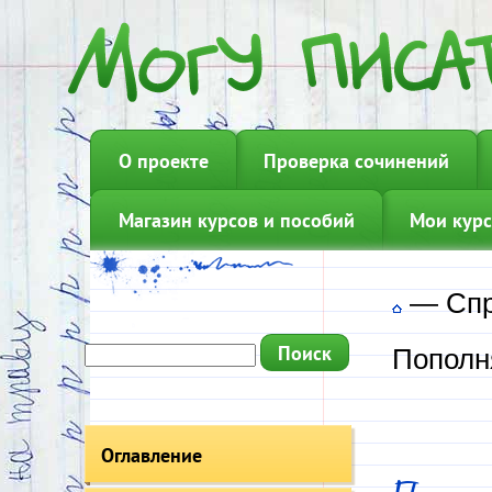
О проекте
Проверка сочинений
Магазин курсов и пособий
Мои курс
—
Сп
Пополн
Оглавление