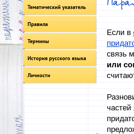
Пара
Тематический указатель
Правила
Если в
Термины
придат
связь 
История русского языка
или с
считаю
Личности
Разнов
частей
придато
предлож