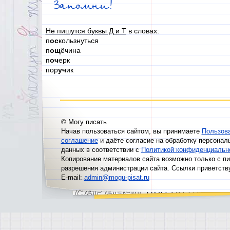
Запомни!
Не пишутся буквы Д и Т
в словах:
п
ос
кользнуться
п
ощ
ёчина
п
оч
ерк
пор
уч
ик
© Могу писать
Начав пользоваться сайтом, вы принимаете
Пользов
соглашение
и даёте согласие на обработку персонал
данных в соответствии с
Политикой конфиденциальн
Копирование материалов сайта возможно только с п
разрешения администрации сайта. Ссылки приветств
E-mail:
admin@mogu-pisat.ru