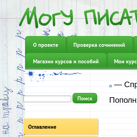
О проекте
Проверка сочинений
Магазин курсов и пособий
Мои курс
—
Сп
Пополн
Оглавление