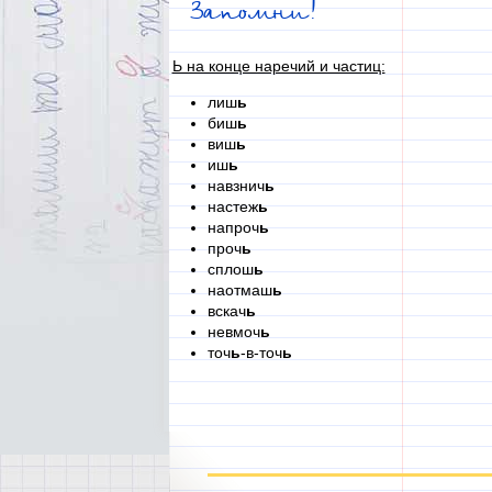
Запомни!
Ь на конце наречий и частиц:
лиш
ь
биш
ь
виш
ь
иш
ь
навзнич
ь
настеж
ь
напроч
ь
проч
ь
сплош
ь
наотмаш
ь
вскач
ь
невмоч
ь
точ
ь
-в-точ
ь