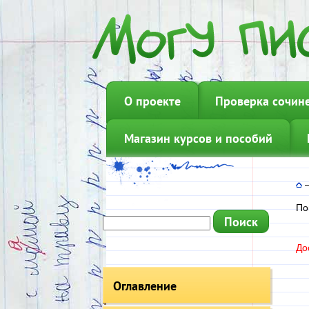
О проекте
Проверка сочин
Магазин курсов и пособий
По
До
Оглавление