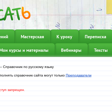
ений
Мастерская
К уроку
Переписка
Мои курсы и материалы
Вебинары
Тексты
—
Справочник по русскому языку
полнять справочник сайта могут только
Преподаватели
ступ запрещен.